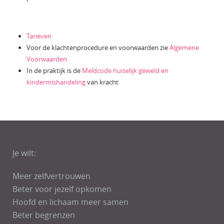
Tarieven
Voor de klachtenprocedure en voorwaarden zie
Algemene
Voorwaarden
In de praktijk is de
Meldcode huiselijk geweld en
kindermishandeling
van kracht
Je wilt:
Meer zelfvertrouwen
Beter voor jezelf opkomen
Hoofd en lichaam meer samen
Beter begrenzen